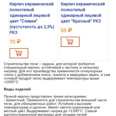
Кирпич керамический
Кирпич керамический
полнотелый
полнотелый
одинарный лицевой
одинарный лицевой
цвет "Сливки"
цвет "Красный" РКЗ
(пустотность до 2,5%)
55
РКЗ
70
Строительство печи – задача, для которой требуется
специальный кирпич, устойчивый к частому и сильному
нагреву. Для его производства применяется огнеупорная
глина с добавлением кокса, гранита и кварцевых зерен, а сам
готовый продукт легко выдерживает температуры выше
+1000°С.
Виды изделий
Печной кирпич представлен тремя категориями:
- Шамотный. Применятся для строительства внешней части
печи, для облицовочных работ. Устойчив к высоким
температурам и щелочи. Имеет светло-коричневый или
желтый цвет. Выдерживает нагрев до +1300°С. Самый
распространенный материал для укладки печей.