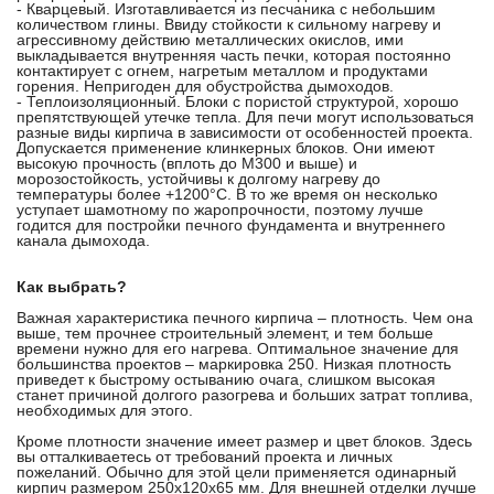
- Кварцевый. Изготавливается из песчаника с небольшим
количеством глины. Ввиду стойкости к сильному нагреву и
агрессивному действию металлических окислов, ими
выкладывается внутренняя часть печки, которая постоянно
контактирует с огнем, нагретым металлом и продуктами
горения. Непригоден для обустройства дымоходов.
- Теплоизоляционный. Блоки с пористой структурой, хорошо
препятствующей утечке тепла. Для печи могут использоваться
разные виды кирпича в зависимости от особенностей проекта.
Допускается применение клинкерных блоков. Они имеют
высокую прочность (вплоть до М300 и выше) и
морозостойкость, устойчивы к долгому нагреву до
температуры более +1200°С. В то же время он несколько
уступает шамотному по жаропрочности, поэтому лучше
годится для постройки печного фундамента и внутреннего
канала дымохода.
Как выбрать?
Важная характеристика печного кирпича – плотность. Чем она
выше, тем прочнее строительный элемент, и тем больше
времени нужно для его нагрева. Оптимальное значение для
большинства проектов – маркировка 250. Низкая плотность
приведет к быстрому остыванию очага, слишком высокая
станет причиной долгого разогрева и больших затрат топлива,
необходимых для этого.
Кроме плотности значение имеет размер и цвет блоков. Здесь
вы отталкиваетесь от требований проекта и личных
пожеланий. Обычно для этой цели применяется одинарный
кирпич размером 250х120х65 мм. Для внешней отделки лучше