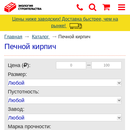
Цены ниже заводских! Доставка быстрее, чем на
рынке!
Главная
Каталог
Печной кирпич
Печной кирпич
Цена (
):
—
Размер:
Любой
Пустотность:
Любой
Завод:
Любой
Марка прочности: